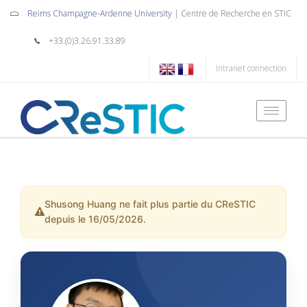
Reims Champagne-Ardenne University
| Centre de Recherche en STIC
+33.(0)3.26.91.33.89
Intranet connection
Toggle
naviga
Shusong Huang ne fait plus partie du CReSTIC
depuis le 16/05/2026.