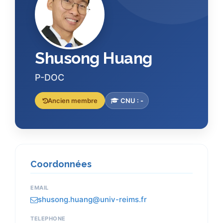
Shusong Huang
P-DOC
Ancien membre
CNU :
-
Coordonnées
EMAIL
shusong.huang@univ-reims.fr
TELEPHONE