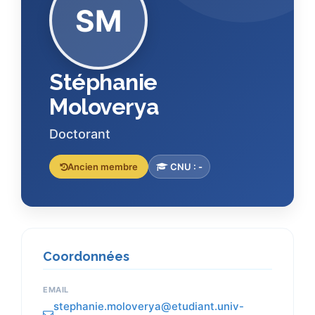
SM
Stéphanie
Moloverya
Doctorant
Ancien membre
CNU :
-
Coordonnées
EMAIL
stephanie.moloverya@etudiant.univ-