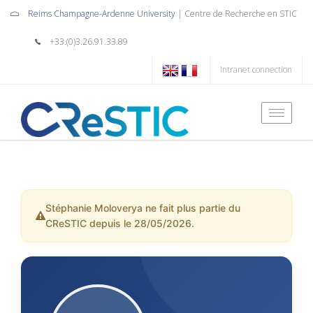
Reims Champagne-Ardenne University
| Centre de Recherche en STIC
+33.(0)3.26.91.33.89
Intranet connection
Toggle
naviga
Stéphanie Moloverya ne fait plus partie du
CReSTIC depuis le 28/05/2026.