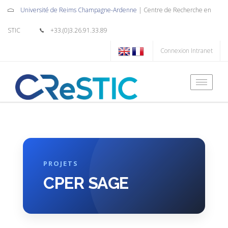
Université de Reims Champagne-Ardenne
| Centre de Recherche en
STIC
+33.(0)3.26.91.33.89
Connexion Intranet
Toggle
naviga
PROJETS
CPER SAGE