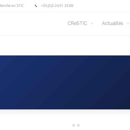
cherche en STIC
+33.(0)3.26.91.33.89
CReSTIC
Actualités