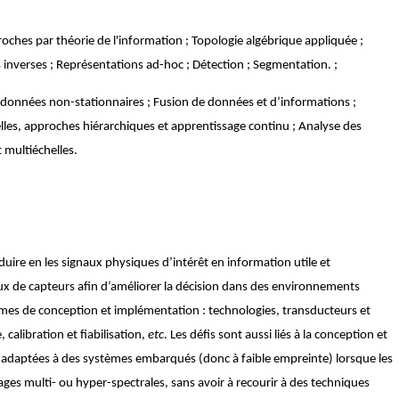
roches par th
é
orie de l'information ; Topologie alg
é
brique appliqu
é
e ;
 inverses ; Repr
é
sentations ad-hoc ; D
é
tection ; Segmentation. ;
e donn
é
es non-stationnaires ; Fusion de donn
é
es et d
’
informations ;
lles, approches hi
é
rarchiques et apprentissage continu ; Analyse des
 multiéchelles.
ire en les signaux physiques d’intérêt en information utile et
ux de capteurs afin d’améliorer la décision dans des environnements
es de conception et implémentation : technologies, transducteurs et
calibration et fiabilisation,
etc
. Les défis sont aussi liés à la conception et
 adaptées à des systèmes embarqués (donc à faible empreinte) lorsque les
es multi- ou hyper-spectrales, sans avoir à recourir à des techniques