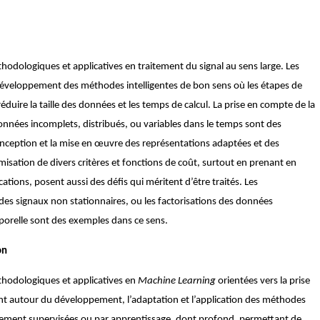
hodologiques et applicatives en traitement du signal au sens large. Les
u développement des méthodes intelligentes de bon sens où les étapes de
duire la taille des données et les temps de calcul. La prise en compte de la
onnées incomplets, distribués, ou variables dans le temps sont des
conception et la mise en œuvre des représentations adaptées et des
imisation de divers critères et fonctions de coût, surtout en prenant en
ations, posent aussi des défis qui méritent d’être traités. Les
s signaux non stationnaires, ou les factorisations des données
orelle sont des exemples dans ce sens.
on
thodologiques et applicatives en
Machine Learning
orientées vers la prise
tent autour du développement, l’adaptation et l’application des méthodes
iblement supervisées ou par apprentissage, dont profond, permettant de