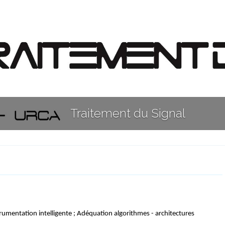
rumentation intelligente ; Ad
é
quation algorithmes - architectures