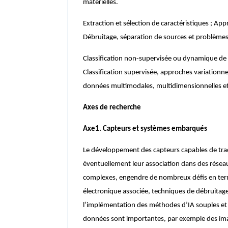
mat
é
rielles.
Extraction et s
é
lection de caract
é
ristiques ; App
D
é
bruitage, s
é
paration de sources et probl
è
mes
Classification non-supervisée ou dynamique d
Classification supervis
é
e, approches variationne
donn
é
es multimodales, multidimensionnelles et
Axes de recherche
Axe1. Capteurs et systèmes embarqués
Le développement des capteurs capables de tradu
éventuellement leur association dans des résea
complexes, engendre de nombreux défis en term
électronique associée, techniques de débruitage, 
l’implémentation des méthodes d’IA souples et
données sont importantes, par exemple des imag