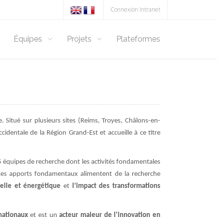
Connexion Intranet
Équipes
Projets
Plateformes
Situé sur plusieurs sites (Reims, Troyes, Châlons-en-
cidentale de la Région Grand-Est et accueille à ce titre
5 équipes de recherche dont les activités fondamentales
Ces apports fondamentaux alimentent de la recherche
rielle et énergétique
et
l’impact des transformations
rnationaux
et est un
acteur majeur de l'innovation en