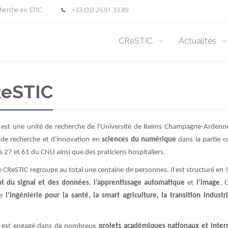
cherche en STIC
+33.(0)3.26.91.33.89
CReSTIC
Actualités
ReSTIC
st une unité de recherche de l'Université de Reims Champagne-Ardenne. 
s de recherche et d'innovation en
sciences du numérique
dans la partie oc
 27 et 61 du CNU ainsi que des praticiens hospitaliers.
CReSTIC regroupe au total une centaine de personnes. Il est structuré en 
t du signal et des données
,
l’apprentissage automatique
et
l’image
. 
de
l’ingénierie pour la santé, la smart agriculture, la transition indust
IC est engagé dans de nombreux
projets académiques nationaux et inte