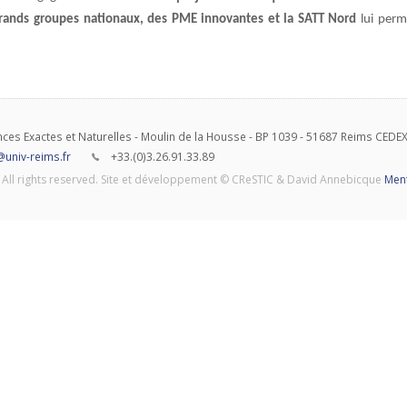
grands groupes nationaux, des PME innovantes et la SATT Nord
lui perm
ces Exactes et Naturelles - Moulin de la Housse - BP 1039 - 51687 Reims CEDEX
@univ-reims.fr
+33.(0)3.26.91.33.89
All rights reserved. Site et développement © CReSTIC & David Annebicque
Ment